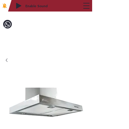
Enable Sound
2WIN CABINETRY
致電訂購：718-879-8600