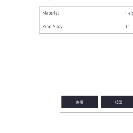
Material
Hei
Zinc Alloy
1"
2WIN CABINETRY
廚櫃
檯面