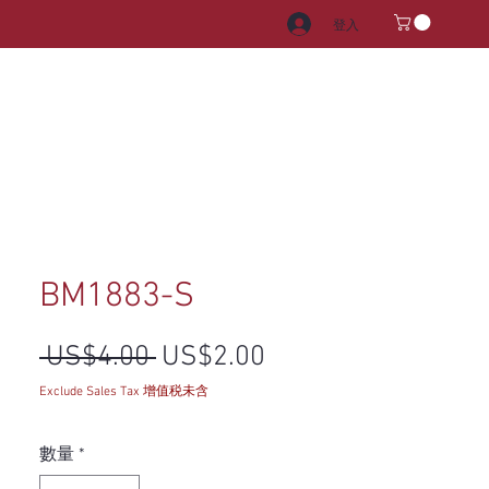
登入
電器
水龍頭和水槽
把手
BM1883-S
一般價格
促銷價格
 US$4.00 
US$2.00
Exclude Sales Tax 增值税未含
數量
*