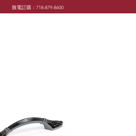
致電訂購：718-879-8600
廚櫃
檯面
檯面
浴室櫃