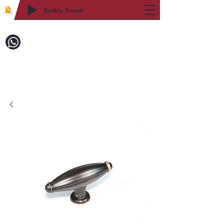
Enable Sound
2WIN CABINETRY
致電訂購：718-879-8600