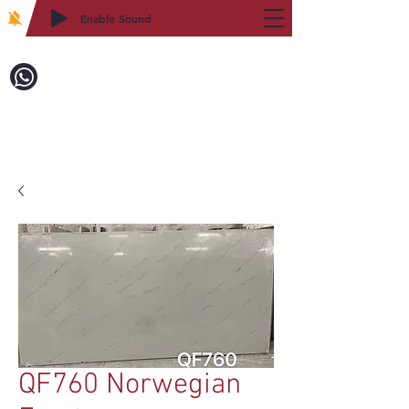
Enable Sound
2WIN CABINETRY
致電訂購：718-879-8600
QF760 Norwegian