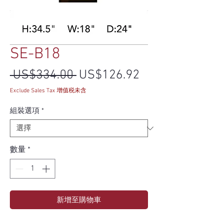
SE-B18
一般價格
促銷價格
 US$334.00 
US$126.92
Exclude Sales Tax 增值税未含
組裝選項
*
數量
*
新增至購物車