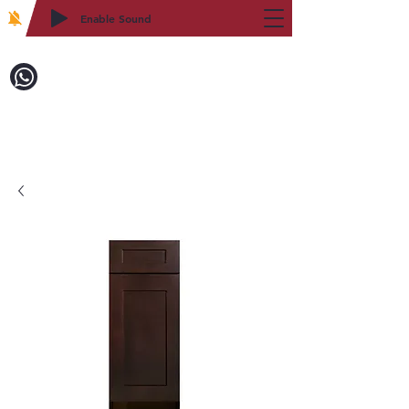
Enable Sound
2WIN CABINETRY
致電訂購：718-879-8600