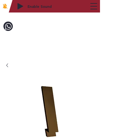
Enable Sound
2WIN CABINETRY
致電訂購：718-879-8600