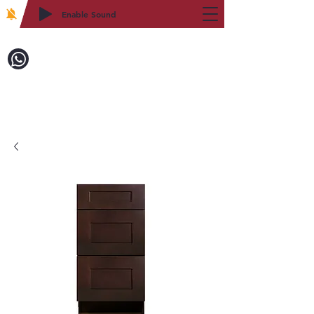
Enable Sound
2WIN CABINETRY
致電訂購：718-879-8600