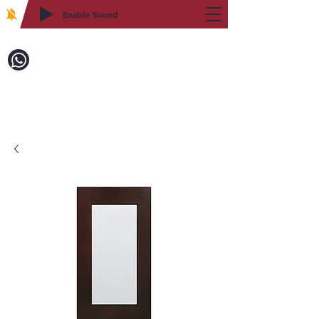
Enable Sound
2WIN CABINETRY
致電訂購：718-879-8600