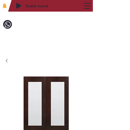
Enable Sound
2WIN CABINETRY
致電訂購：718-879-8600