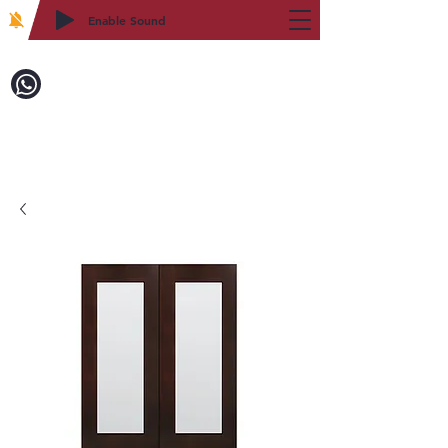
Enable Sound
2WIN CABINETRY
致電訂購：718-879-8600