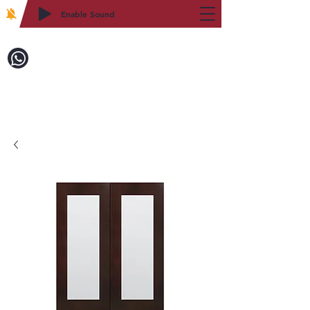
Enable Sound
2WIN CABINETRY
致電訂購：718-879-8600