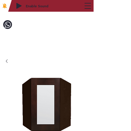
Enable Sound
2WIN CABINETRY
致電訂購：718-879-8600