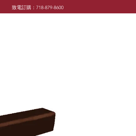
致電訂購：718-879-8600
廚櫃
檯面
檯面
浴室櫃