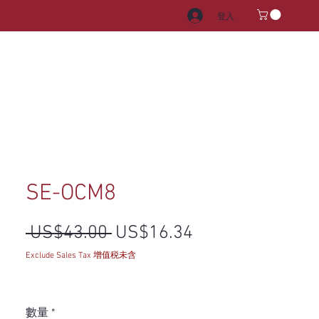
登入
電器
水龍頭和水槽
把手
SE-OCM8
一般價格
促銷價格
 US$43.00 
US$16.34
Exclude Sales Tax 增值税未含
數量
*