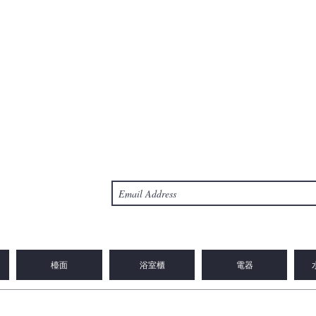
檯面
浴室櫃
電器