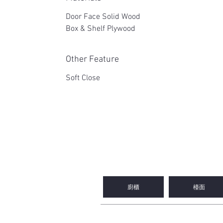
Door Face Solid Wood
Box & Shelf Plywood
Other Feature
Soft Close
2WIN CABINETRY
廚櫃
檯面