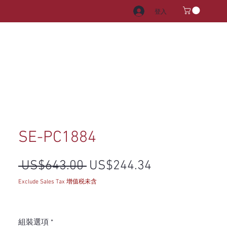
登入
電器
水龍頭和水槽
把手
SE-PC1884
一般價格
促銷價格
 US$643.00 
US$244.34
Exclude Sales Tax 增值税未含
組裝選項
*