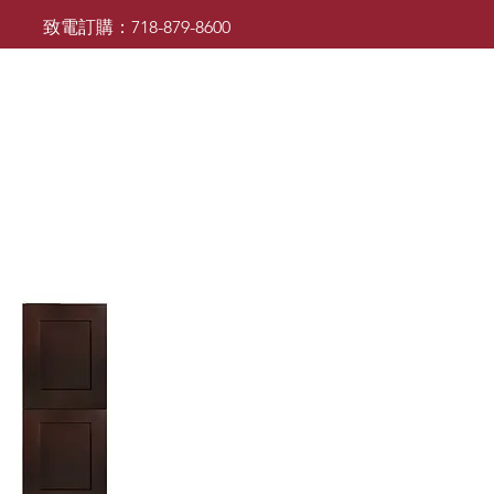
致電訂購：718-879-8600
廚櫃
檯面
檯面
浴室櫃