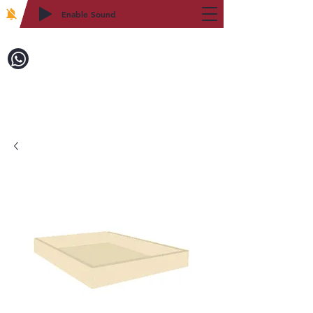
Enable Sound
2WIN CABINETRY
致電訂購：718-879-8600