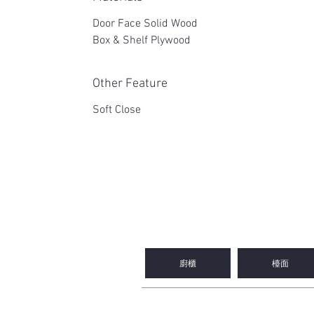
Door Face Solid Wood
Box & Shelf Plywood
Other Feature
Soft Close
2WIN CABINETRY
廚櫃
檯面