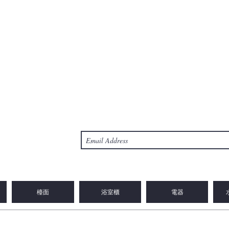
檯面
浴室櫃
電器