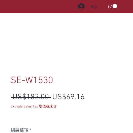
登入
電器
水龍頭和水槽
把手
SE-W1530
一般價格
促銷價格
 US$182.00 
US$69.16
Exclude Sales Tax 增值税未含
組裝選項
*