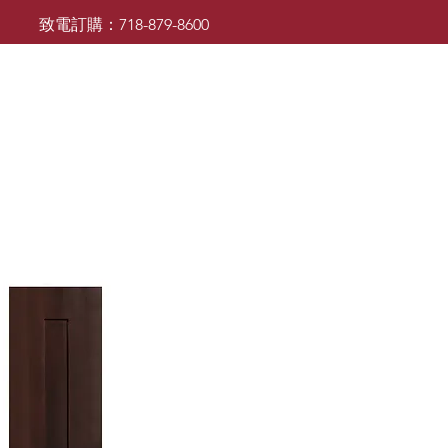
致電訂購：718-879-8600
廚櫃
檯面
檯面
浴室櫃