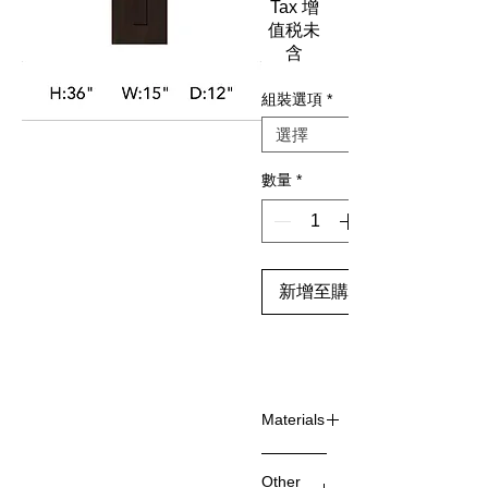
Tax 增
值税未
含
組裝選項
*
數量
*
新增至購物車
Materials
Door Fa
Other