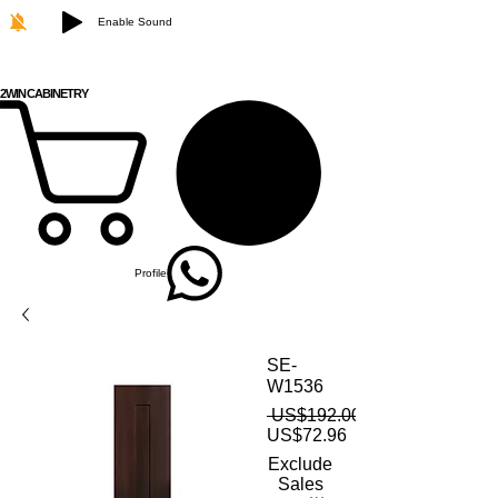
Enable Sound
致電訂購：718-879-8600
2WIN CABINETRY
Profile
SE-
W1536
 US$192.00 
US$72.96
促銷價格
Exclude
Sales