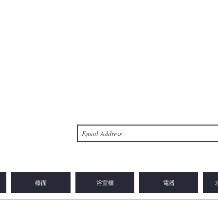
檯面
浴室櫃
電器