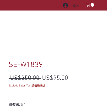
登入
電器
水龍頭和水槽
把手
SE-W1839
一般價格
促銷價格
 US$250.00 
US$95.00
Exclude Sales Tax 增值税未含
組裝選項
*