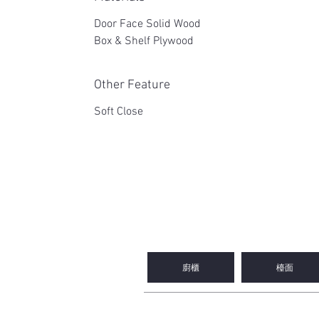
Door Face Solid Wood
Box & Shelf Plywood
Other Feature
Soft Close
2WIN CABINETRY
廚櫃
檯面