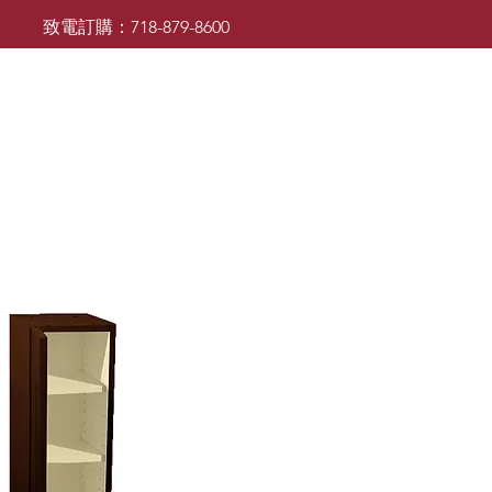
致電訂購：718-879-8600
廚櫃
檯面
檯面
浴室櫃