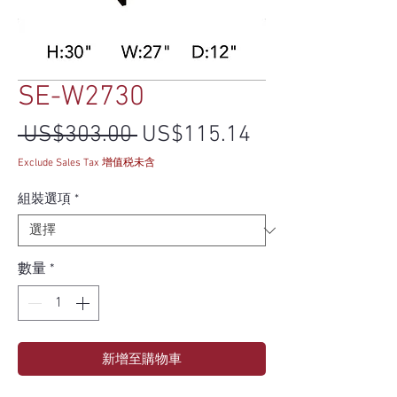
SE-W2730
一般價格
促銷價格
 US$303.00 
US$115.14
Exclude Sales Tax 增值税未含
組裝選項
*
數量
*
新增至購物車