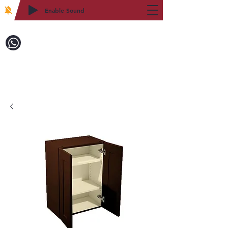
Enable Sound
2WIN CABINETRY
致電訂購：718-879-8600