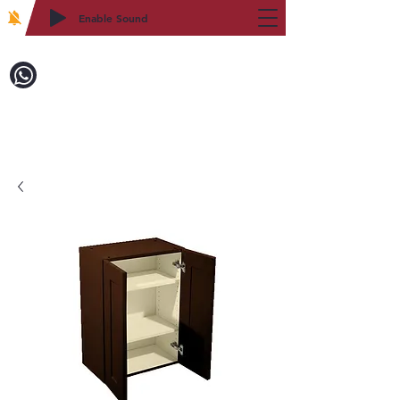
Enable Sound
2WIN CABINETRY
致電訂購：718-879-8600