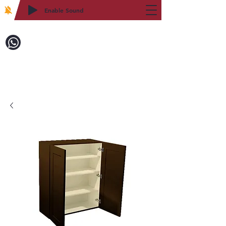
Enable Sound
2WIN CABINETRY
致電訂購：718-879-8600