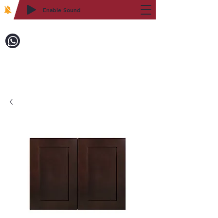
Enable Sound
2WIN CABINETRY
致電訂購：718-879-8600