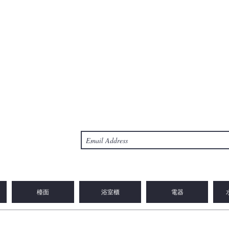
檯面
浴室櫃
電器