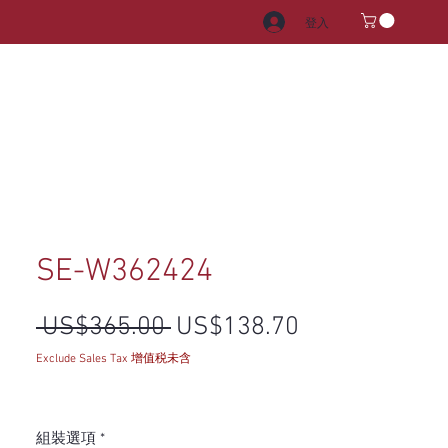
登入
電器
水龍頭和水槽
把手
SE-W362424
一般價格
促銷價格
 US$365.00 
US$138.70
Exclude Sales Tax 增值税未含
組裝選項
*