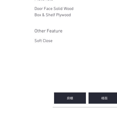
Door Face Solid Wood
Box & Shelf Plywood
Other Feature
Soft Close
2WIN CABINETRY
廚櫃
檯面