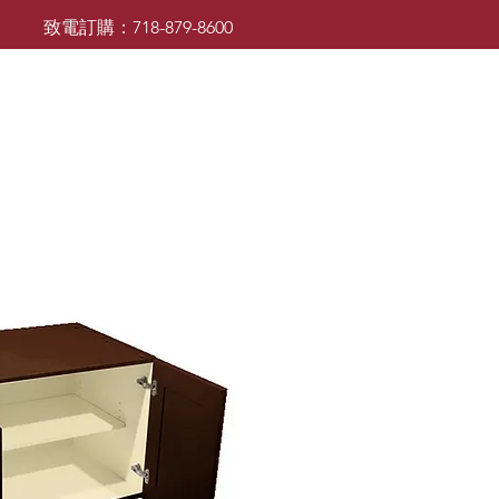
致電訂購：718-879-8600
廚櫃
檯面
檯面
浴室櫃