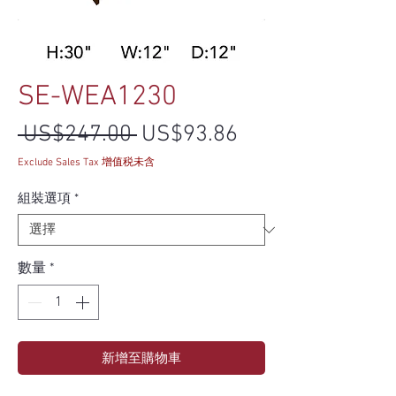
SE-WEA1230
一般價格
促銷價格
 US$247.00 
US$93.86
Exclude Sales Tax 增值税未含
組裝選項
*
數量
*
新增至購物車