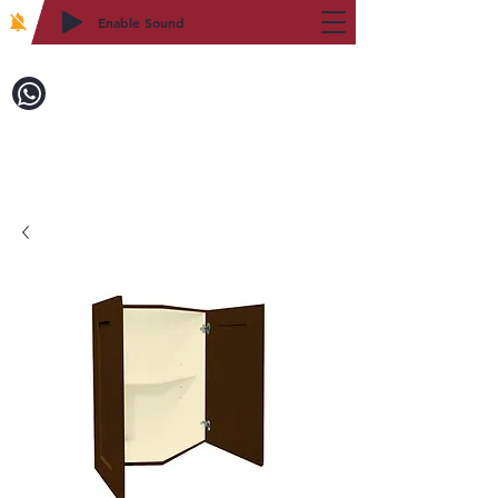
Enable Sound
2WIN CABINETRY
致電訂購：718-879-8600