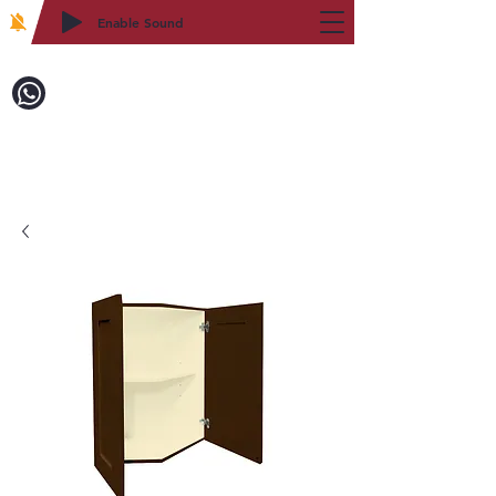
Enable Sound
2WIN CABINETRY
致電訂購：718-879-8600