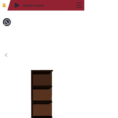
Enable Sound
2WIN CABINETRY
致電訂購：718-879-8600