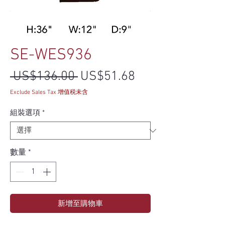
SE-WES936
一般價格
促銷價格
 US$136.00 
US$51.68
Exclude Sales Tax 增值税未含
組裝選項
*
數量
*
新增至購物車