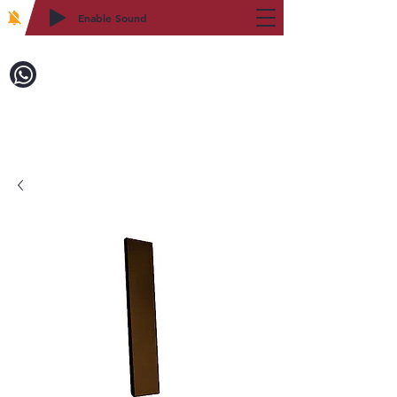
Enable Sound
2WIN CABINETRY
致電訂購：718-879-8600