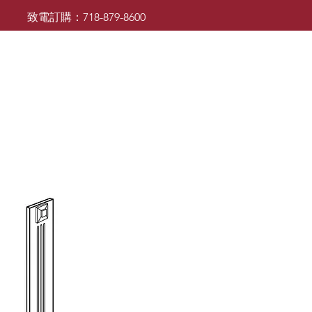
致電訂購：718-879-8600
廚櫃
檯面
檯面
浴室櫃