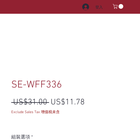
登入
電器
水龍頭和水槽
把手
SE-WFF336
一般價格
促銷價格
 US$31.00 
US$11.78
Exclude Sales Tax 增值税未含
組裝選項
*