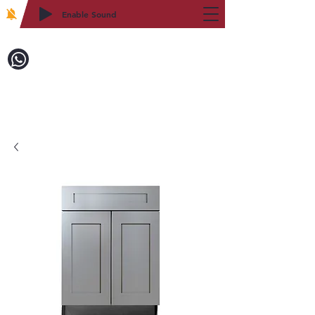
Enable Sound
2WIN CABINETRY
致電訂購：718-879-8600