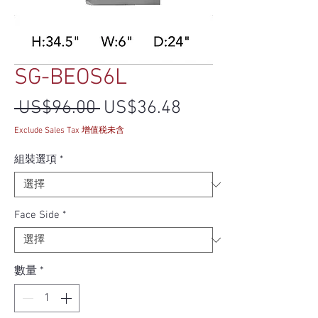
SG-BEOS6L
一般價格
促銷價格
 US$96.00 
US$36.48
Exclude Sales Tax 增值税未含
組裝選項
*
Face Side
*
數量
*