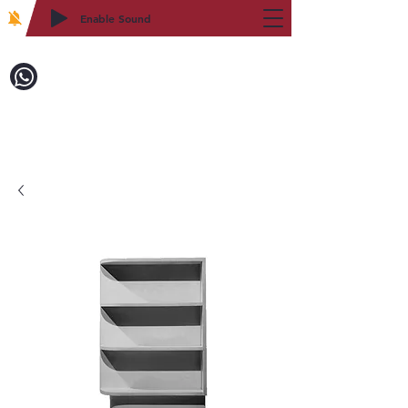
Enable Sound
2WIN CABINETRY
致電訂購：718-879-8600