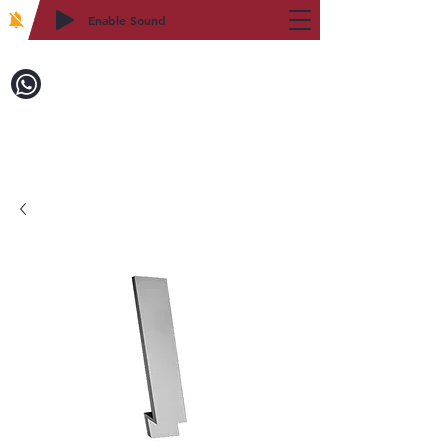
Enable Sound
2WIN CABINETRY
致電訂購：718-879-8600