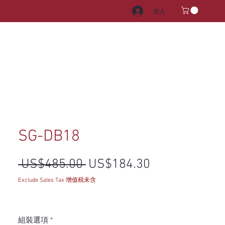
登入
電器
水龍頭和水槽
把手
SG-DB18
一般價格
促銷價格
 US$485.00 
US$184.30
Exclude Sales Tax 增值税未含
組裝選項
*