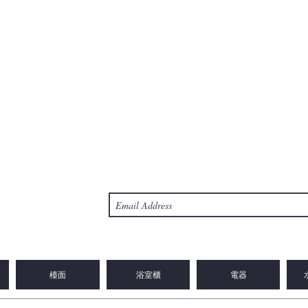
檯面
浴室櫃
電器