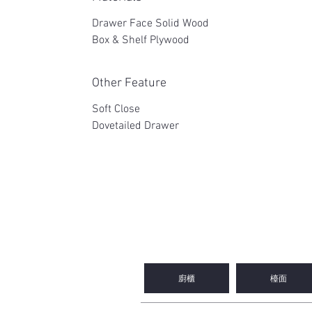
Drawer Face Solid Wood
Box & Shelf Plywood
Other Feature
Soft Close
Dovetailed Drawer
2WIN CABINETRY
廚櫃
檯面