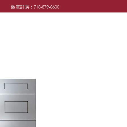
致電訂購：718-879-8600
廚櫃
檯面
檯面
浴室櫃