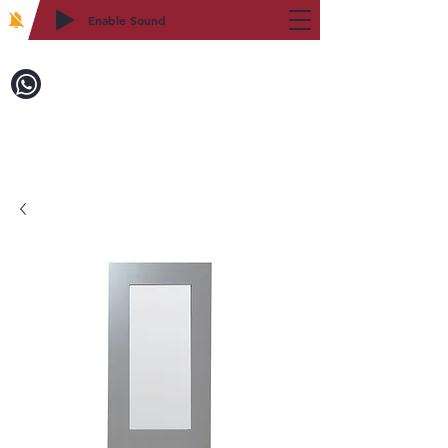
Enable Sound
2WIN CABINETRY
致電訂購：718-879-8600