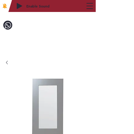
Enable Sound
2WIN CABINETRY
致電訂購：718-879-8600