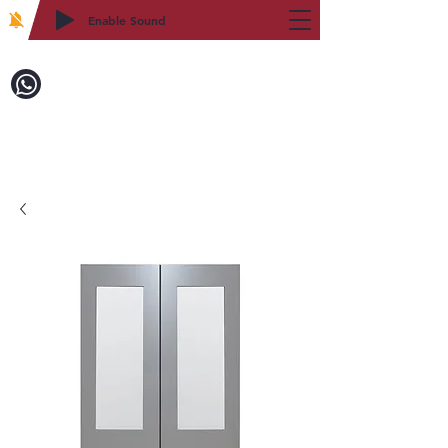
Enable Sound
2WIN CABINETRY
致電訂購：718-879-8600