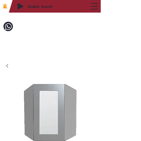
Enable Sound
2WIN CABINETRY
致電訂購：718-879-8600