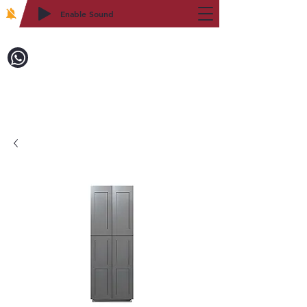
Enable Sound
2WIN CABINETRY
致電訂購：718-879-8600