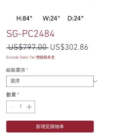
SG-PC2484
一般價格
促銷價格
 US$797.00 
US$302.86
Exclude Sales Tax 增值税未含
組裝選項
*
數量
*
新增至購物車