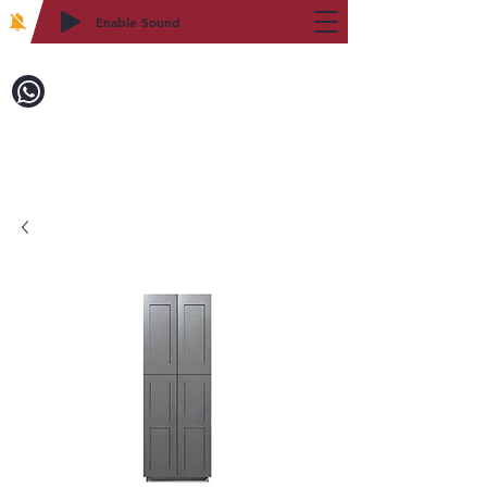
Enable Sound
2WIN CABINETRY
致電訂購：718-879-8600