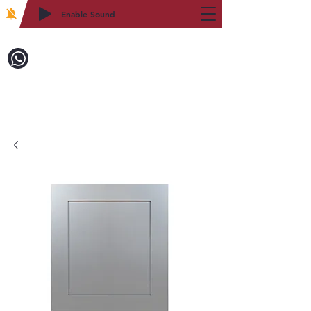
Enable Sound
2WIN CABINETRY
致電訂購：718-879-8600