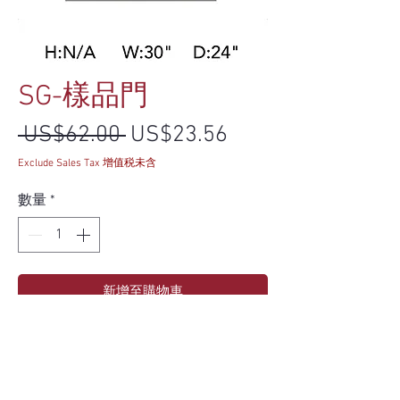
SG-樣品門
一般價格
促銷價格
 US$62.00 
US$23.56
Exclude Sales Tax 增值税未含
數量
*
新增至購物車