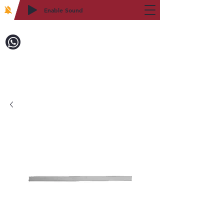
Enable Sound
2WIN CABINETRY
致電訂購：718-879-8600