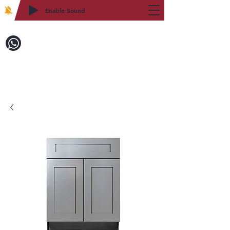
Enable Sound
2WIN CABINETRY
致電訂購：718-879-8600