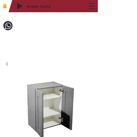
Enable Sound
2WIN CABINETRY
致電訂購：718-879-8600