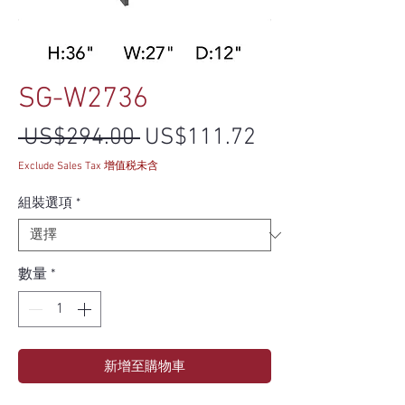
SG-W2736
一般價格
促銷價格
 US$294.00 
US$111.72
Exclude Sales Tax 增值税未含
組裝選項
*
數量
*
新增至購物車