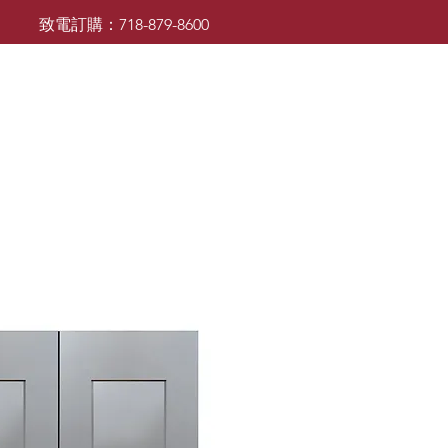
致電訂購：718-879-8600
廚櫃
檯面
檯面
浴室櫃