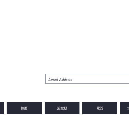
檯面
浴室櫃
電器