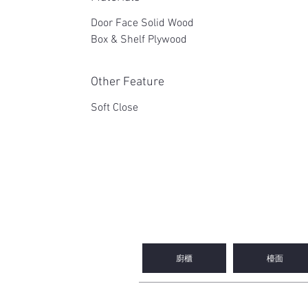
Door Face Solid Wood
Box & Shelf Plywood
Other Feature
Soft Close
2WIN CABINETRY
廚櫃
檯面