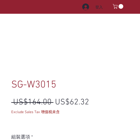
登入
電器
水龍頭和水槽
把手
SG-W3015
一般價格
促銷價格
 US$164.00 
US$62.32
Exclude Sales Tax 增值税未含
組裝選項
*