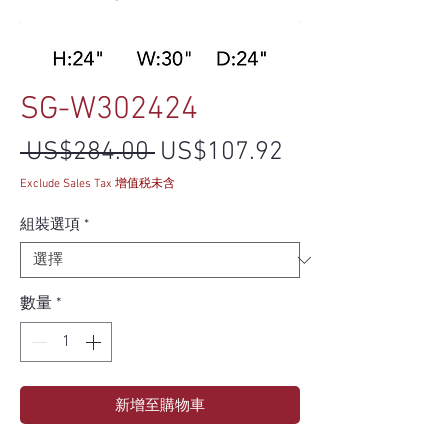
SG-W302424
一般價格
促銷價格
 US$284.00 
US$107.92
Exclude Sales Tax 增值税未含
組裝選項
*
數量
*
新增至購物車