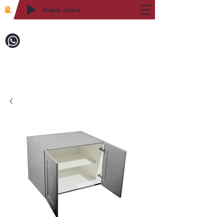
Enable Sound
2WIN CABINETRY
致電訂購：718-879-8600