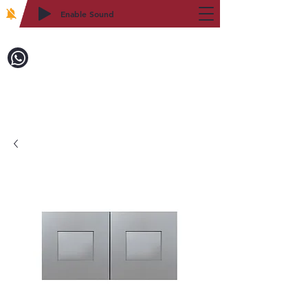
Enable Sound
2WIN CABINETRY
致電訂購：718-879-8600