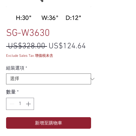
SG-W3630
一般價格
促銷價格
 US$328.00 
US$124.64
Exclude Sales Tax 增值税未含
組裝選項
*
數量
*
新增至購物車