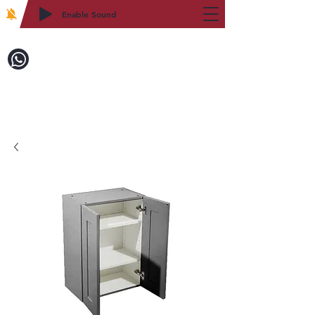
Enable Sound
2WIN CABINETRY
致電訂購：718-879-8600