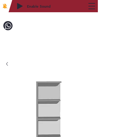
Enable Sound
2WIN CABINETRY
致電訂購：718-879-8600