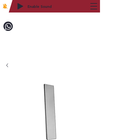
Enable Sound
2WIN CABINETRY
致電訂購：718-879-8600