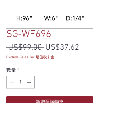
SG-WF696
一般價格
促銷價格
 US$99.00 
US$37.62
Exclude Sales Tax 增值税未含
數量
*
新增至購物車