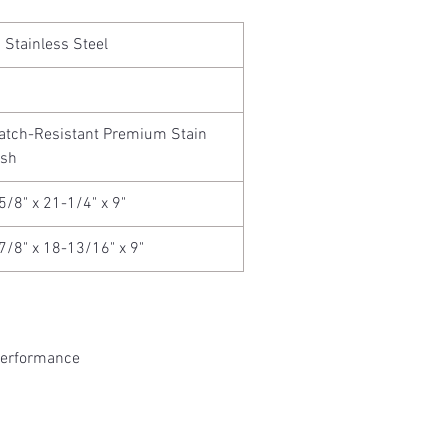
 Stainless Steel
atch-Resistant Premium Stain
ish
5/8" x 21-1/4" x 9"
7/8" x 18-13/16" x 9"
Performance