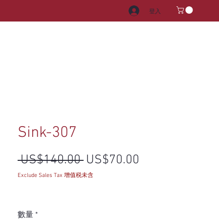
登入
電器
水龍頭和水槽
把手
Sink-307
一般價格
促銷價格
 US$140.00 
US$70.00
Exclude Sales Tax 增值税未含
數量
*