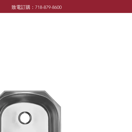
致電訂購：718-879-8600
廚櫃
檯面
檯面
浴室櫃