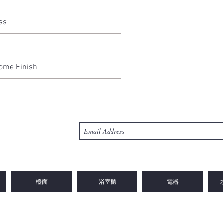
ss
ome Finish
檯面
浴室櫃
電器