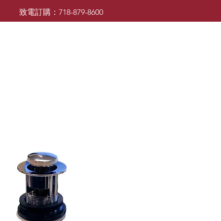
致電訂購：718-879-8600
廚櫃
檯面
檯面
浴室櫃