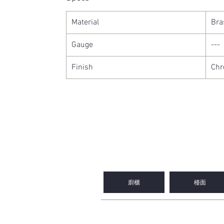
Material
Bra
Gauge
---
Finish
Chr
2WIN CABINETRY
廚櫃
檯面