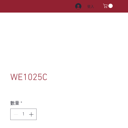
登入
電器
水龍頭和水槽
把手
WE1025C
數量
*